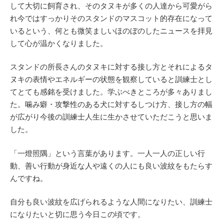
して大切に飼育され、そのタヌキが多くの人達から可愛がら
れ今ではすっかりそのスタンドのマスコット的存在になって
いるという、何とも微笑ましいほのぼのしたニュースを拝見
して心が温かくなりました。
スタンドの所長さんのタヌキに対する接し方とそれによるタ
ヌキの表情やエネルギーの状態を観察していると訓練士とし
てとても感銘を受けました。学ぶべきところが多々ありまし
た。噛み癖・攻撃性のある犬に対するしつけ方、接し方の幅
が広がり今後の訓練士人生に生かさせていただこうと思いま
した。
「一燈照隅」という言葉があります。一人一人の正しい行
動、善い行動が身近な人や遠くの人にも良い波紋をもたらす
んですね。
自分も良い波紋を広げられるような人間になりたい、訓練士
になりたいと切に思う今日この頃です。