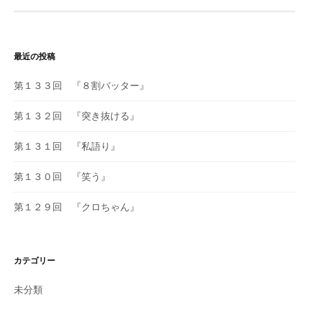
ビ
ゲ
ー
最近の投稿
シ
ョ
第１３３回 『８割バッター』
ン
第１３２回 『突き抜ける』
第１３１回 『私語り』
第１３０回 『笑う』
第１２９回 『クロちゃん』
カテゴリー
未分類