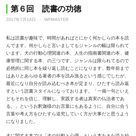
第６回 読書の功徳
2017年7月14日
/
WPMASTER
私は読書が趣味で、時間があればとにかく何かしらの本を読
んでます。何かしらと言いましてもジャンルの幅は限られて
います。犬の行動心理関連の本、人生の指南書関連の本、健
康管理に関する本、の三つです。ジャンルは限られてるので
必然的に同じ本を繰り返し読むことになります。数年前まで
はありとあらゆる著者の本を読み漁るという感じでしたが、
最近になり自分が読み込むべき本が定まり、ひたすら読み返
すという読書スタイルになっております。「一偈一句といえ
どもそれを信じ、理解し、実践する者は真実の仏法者であ
る。」というお釈迦様のお言葉にもあるように、自分に合う
言葉や考え方をひたすら追究していく方が大事だと思うよう
になりました。
犬に関する本では「犬の行動と心理」という本をまた読み始