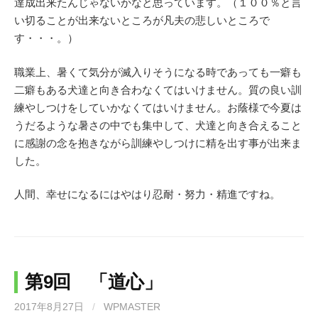
達成出来たんじゃないかなと思っています。（１００％と言
い切ることが出来ないところが凡夫の悲しいところで
す・・・。）
職業上、暑くて気分が滅入りそうになる時であっても一癖も
二癖もある犬達と向き合わなくてはいけません。質の良い訓
練やしつけをしていかなくてはいけません。お蔭様で今夏は
うだるような暑さの中でも集中して、犬達と向き合えること
に感謝の念を抱きながら訓練やしつけに精を出す事が出来ま
した。
人間、幸せになるにはやはり忍耐・努力・精進ですね。
第9回 「道心」
2017年8月27日
/
WPMASTER