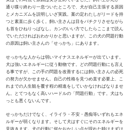
通り喋り終わり一息ついたところで、犬が自己主張する原因
とメカニズムを説明しいざ実践。案の定わたしがリードを持
つと素直に歩く歩く。飼い主さんは目をパチクリさせながら
も首をひねりっぱなし。カンのいい方でしたらここまで読ん
でいただければおわかりかと思いますが、この犬の問題行動
の原因は飼い主さんの「せっかち」にあります。
せっかちな人からは弱いマイナスエネルギーが出ています。
犬は強いエネルギーに従う動物です。どの問題行動にも言え
る事ですが、この手の問題を改善するには飼い主さんの必死
の努力が欠かせません。自己の性格を見つめ直す必要上、こ
れまでの人生観を覆す程の精進をしていかなければなりませ
ん。とてつもなく高いハードルの「問題行動」です。犬はち
っとも悪くないんです。
せっかちだけでなく、イライラ・不安・愚痴等いずれもエネ
ルギーが弱くなります。そして犬はすぐにそのエネルギーを
見抜きます。犬の行動に何かおかしい点が現れた時はまずは