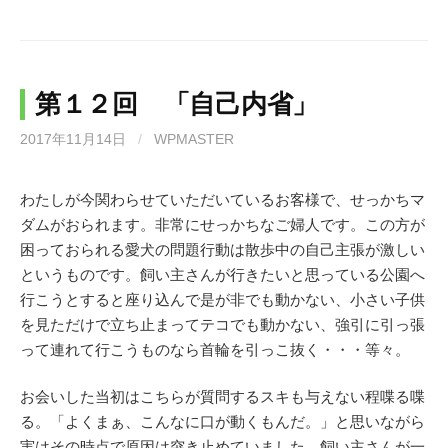
第１２回 「自己内省」
2017年11月14日
/
WPMASTER
わたしが今関わらせていただいているお客様で、せっかちマ
ダムがおられます。非常にせっかちなご婦人です。この方が
困っておられる愛犬の問題行動は散歩中の自己主張が激しい
というものです。飼い主さんが行きたいと思っている公園へ
行こうとすると座り込んで是が非でも動かない、小さい子供
を見ただけで立ち止まってテコでも動かない、強引に引っ張
って連れて行こうものなら首輪を引っこ抜く・・・等々。
お会いした当初はこちらが質問するスキも与えない程喋る喋
る。「よくまぁ、こんなに口が動くもんだ。」と思いながら
実はその時点で原因は突き止めていました。飼い主さんが一