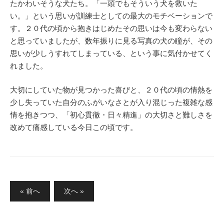
たかわいそうな犬たち。「一頭でもそういう犬を救いた
い。」という思いが訓練士としての最大のモチベーションで
す。２０代の頃から抱きはじめたその思いは今も変わらない
と思っていましたが、数年振りに見る写真の犬の瞳が、その
思いが少しうすれてしまっている、という事に気付かせてく
れました。
大切にしていた物が見つかった喜びと、２０代の頃の情熱を
少し失っていた自分のふがいなさとが入り混じった複雑な感
情を抱きつつ、「初心貫徹・日々精進」の大切さと難しさを
改めて痛感している今日この頃です。
投
« 前へ
次へ »
稿
ナ