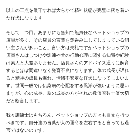
以上の三点を厳守すれば大らかで精神状態が完璧に落ち着い
た仔犬になります。
そして二つ目。あまりにも無知で無責任なペットショップの
店員が多く、その店員の言葉を鵜呑みにしてしまっている飼
い主さんが多いこと。言い方は失礼ですがペットショップの
店員さんはしつけや訓練や犬の行動心理に関する知識や経験
は素人と大差ありません。店員さんのアドバイス通りに飼育
するとほぼ間違いなく発育不良になります。体の成長が遅れ
ると精神の成長も遅れ、情緒不安定な仔犬になってしまいま
す。世間一般では伝染病の心配をする風潮が強いように思い
ますが、心の成長、脳の成長の方がそれの数倍否数十倍大切
だと断言します。
我々訓練士はもちろん、ペットショップの方々も自覚を持つ
べきです。自分達の言葉が犬の運命を左右すると言っても過
言ではないのです。