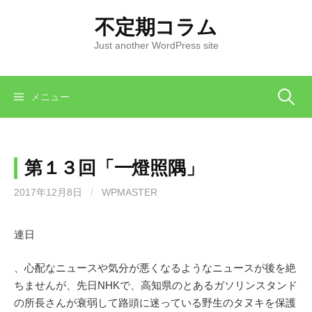
コ
不定期コラム
ン
テ
Just another WordPress site
ン
ツ
へ
検
メニュー
ス
キ
索:
ッ
第１３回「一燈照隅」
プ
2017年12月8日
/
WPMASTER
連日
、心配なニュースや気分が悪くなるようなニュースが後を絶
ちませんが、先日NHKで、高知県のとあるガソリンスタンド
の所長さんが衰弱して路頭に迷っている野生のタヌキを保護